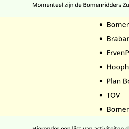
Momenteel zijn de Bomenridders Zun
Bome
Braban
ErvenP
Hooph
Plan 
TOV
Bomeni
Hieronder een lijst van activiteit