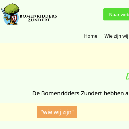
Naar web
Home
Wie zijn wij
De Bomenridders Zundert hebben act
"wie wij zijn"