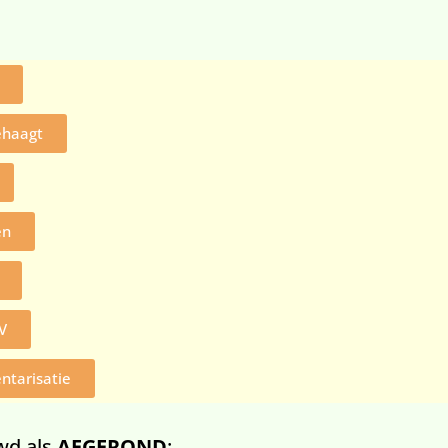
ehaagt
en
OV
ntarisatie
wd als
AFGEROND
: