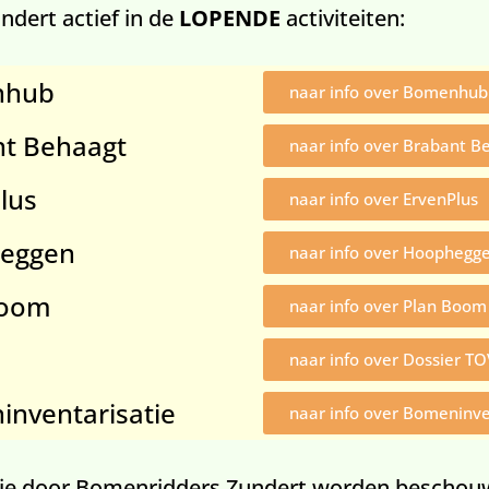
dert actief in de
LOPENDE
activiteiten:
nhub
naar info over Bomenhub
t Behaagt
naar info over Brabant B
lus
naar info over ErvenPlus
eggen
naar info over Hoophegg
Boom
naar info over Plan Boom
naar info over Dossier T
nventarisatie
naar info over Bomeninve
en die door Bomenridders Zundert worden beschou