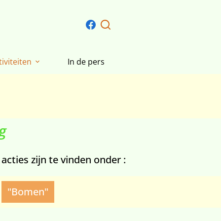
tiviteiten
In de pers
g
ties zijn te vinden onder :
"Bomen"